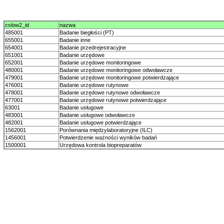
cslow2_id
nazwa
485001
Badanie biegłości (PT)
655001
Badanie inne
654001
Badanie przedrejestracyjne
651001
Badanie urzędowe
652001
Badanie urzędowe monitoringowe
480001
Badanie urzędowe monitoringowe odwoławcze
479001
Badanie urzędowe monitoringowe potwierdzające
476001
Badanie urzędowe rutynowe
478001
Badanie urzędowe rutynowe odwoławcze
477001
Badanie urzędowe rutynowe potwierdzające
63001
Badanie usługowe
483001
Badanie usługowe odwoławcze
482001
Badanie usługowe potwierdzające
1562001
Porównania międzylaboratoryjne (ILC)
1456001
Potwierdzenie ważności wyników badań
1500001
Urzędowa kontrola biopreparatów