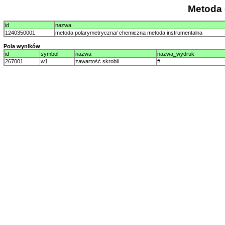
Metoda
id
nazwa
1240350001
metoda polarymetryczna/ chemiczna metoda instrumentalna
Pola wyników
id
symbol
nazwa
nazwa_wydruk
267001
w1
zawartość skrobii
#