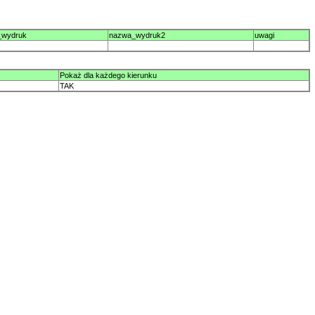
_wydruk
nazwa_wydruk2
uwagi
Pokaż dla każdego kierunku
TAK