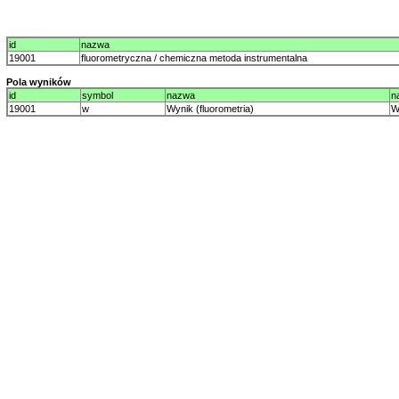
id
nazwa
19001
fluorometryczna / chemiczna metoda instrumentalna
Pola wyników
id
symbol
nazwa
n
19001
w
Wynik (fluorometria)
W