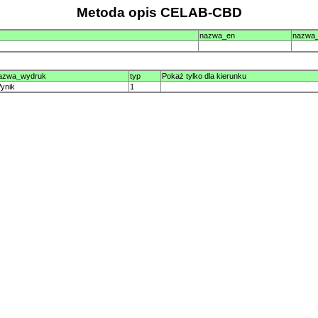
Metoda opis CELAB-CBD
nazwa_en
nazwa
azwa_wydruk
typ
Pokaż tylko dla kierunku
ynik
1