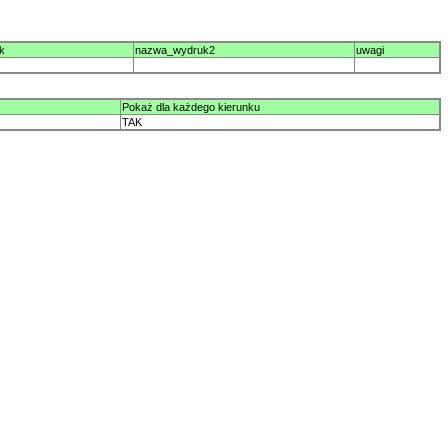
k
nazwa_wydruk2
uwagi
Pokaż dla każdego kierunku
TAK