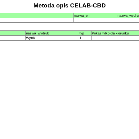
Metoda opis CELAB-CBD
nazwa_en
nazwa_wydru
nazwa_wydruk
typ
Pokaż tylko dla kierunku
Wynik
1