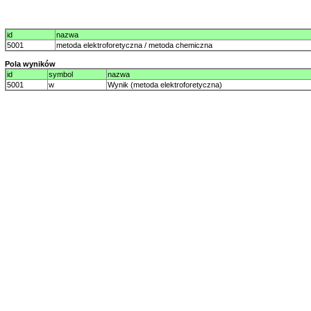
id
nazwa
5001
metoda elektroforetyczna / metoda chemiczna
Pola wyników
id
symbol
nazwa
5001
w
Wynik (metoda elektroforetyczna)