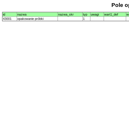
Pole 
id
nazwa
nazwa_skr
typ
uwagi
wart1_def
w
43001
opakowanie próbki
1