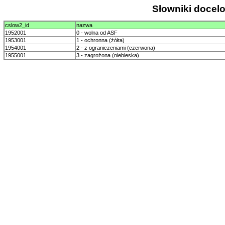
Słowniki doce
cslow2_id
nazwa
1952001
0 - wolna od ASF
1953001
1 - ochronna (żółta)
1954001
2 - z ograniczeniami (czerwona)
1955001
3 - zagrożona (niebieska)