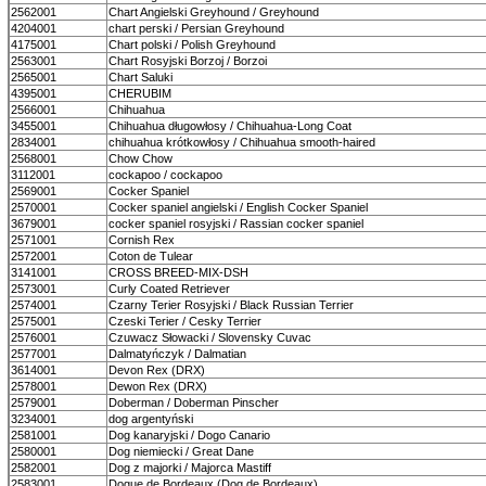
2562001
Chart Angielski Greyhound / Greyhound
4204001
chart perski / Persian Greyhound
4175001
Chart polski / Polish Greyhound
2563001
Chart Rosyjski Borzoj / Borzoi
2565001
Chart Saluki
4395001
CHERUBIM
2566001
Chihuahua
3455001
Chihuahua długowłosy / Chihuahua-Long Coat
2834001
chihuahua krótkowłosy / Chihuahua smooth-haired
2568001
Chow Chow
3112001
cockapoo / cockapoo
2569001
Cocker Spaniel
2570001
Cocker spaniel angielski / English Cocker Spaniel
3679001
cocker spaniel rosyjski / Rassian cocker spaniel
2571001
Cornish Rex
2572001
Coton de Tulear
3141001
CROSS BREED-MIX-DSH
2573001
Curly Coated Retriever
2574001
Czarny Terier Rosyjski / Black Russian Terrier
2575001
Czeski Terier / Cesky Terrier
2576001
Czuwacz Słowacki / Slovensky Cuvac
2577001
Dalmatyńczyk / Dalmatian
3614001
Devon Rex (DRX)
2578001
Dewon Rex (DRX)
2579001
Doberman / Doberman Pinscher
3234001
dog argentyński
2581001
Dog kanaryjski / Dogo Canario
2580001
Dog niemiecki / Great Dane
2582001
Dog z majorki / Majorca Mastiff
2583001
Dogue de Bordeaux (Dog de Bordeaux)