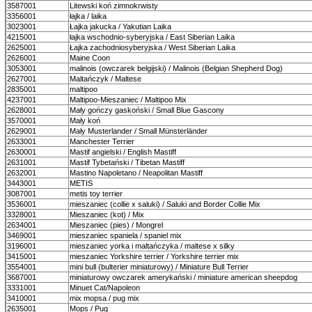
3587001
Litewski koń zimnokrwisty
3356001
łajka / laika
3023001
Łajka jakucka / Yakutian Laika
4215001
łajka wschodnio-syberyjska / East Siberian Laika
2625001
Łajka zachodniosyberyjska / West Siberian Laika
2626001
Maine Coon
3053001
malinois (owczarek belgijski) / Malinois (Belgian Shepherd Dog)
2627001
Maltańczyk / Maltese
2835001
maltipoo
4237001
Maltipoo-Mieszaniec / Maltipoo Mix
2628001
Mały gończy gaskoński / Small Blue Gascony
3570001
Mały koń
2629001
Mały Musterlander / Small Münsterländer
2633001
Manchester Terrier
2630001
Mastif angielski / English Mastiff
2631001
Mastif Tybetański / Tibetan Mastiff
2632001
Mastino Napoletano / Neapolitan Mastiff
3443001
METIS
3087001
metis toy terrier
3536001
mieszaniec (collie x saluki) / Saluki and Border Collie Mix
3328001
Mieszaniec (kot) / Mix
2634001
Mieszaniec (pies) / Mongrel
3469001
mieszaniec spaniela / spaniel mix
3196001
mieszaniec yorka i maltańczyka / maltese x silky
3415001
mieszaniec Yorkshire terrier / Yorkshire terrier mix
3554001
mini bull (bulterier miniaturowy) / Miniature Bull Terrier
3687001
miniaturowy owczarek amerykański / miniature american sheepdog
3331001
Minuet Cat/Napoleon
3410001
mix mopsa / pug mix
2635001
Mops / Pug