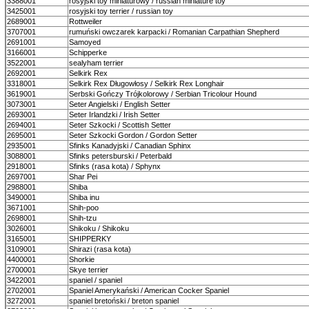
3388001
rosyjski toy miniaturowy / russian miniature toy
3425001
rosyjski toy terrier / russian toy
2689001
Rottweiler
3707001
rumuński owczarek karpacki / Romanian Carpathian Shepherd
2691001
Samoyed
3166001
Schipperke
3522001
sealyham terrier
2692001
Selkirk Rex
3318001
Selkirk Rex Długowłosy / Selkirk Rex Longhair
3619001
Serbski Gończy Trójkolorowy / Serbian Tricolour Hound
3073001
Seter Angielski / English Setter
2693001
Seter Irlandzki / Irish Setter
2694001
Seter Szkocki / Scottish Setter
2695001
Seter Szkocki Gordon / Gordon Setter
2935001
Sfinks Kanadyjski / Canadian Sphinx
3088001
Sfinks petersburski / Peterbald
2918001
Sfinks (rasa kota) / Sphynx
2697001
Shar Pei
2988001
Shiba
3490001
Shiba inu
3671001
Shih-poo
2698001
Shih-tzu
3026001
Shikoku / Shikoku
3165001
SHIPPERKY
3109001
Shirazi (rasa kota)
4400001
Shorkie
2700001
Skye terrier
3422001
spaniel / spaniel
2702001
Spaniel Amerykański / American Cocker Spaniel
3272001
spaniel bretoński / breton spaniel