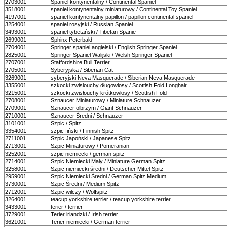
2703001
Spaniel kontynentalny / Continental Spaniel
3518001
spaniel kontynentalny miniaturowy / Continental Toy Spaniel
4197001
spaniel kontynentalny papillon / papillon continental spaniel
3254001
spaniel rosyjski / Russian Spaniel
3493001
spaniel tybetański / Tibetan Spanie
2699001
Sphinx Peterbald
2704001
Springer spaniel angielski / English Springer Spaniel
2825001
Springer Spaniel Walijski / Welsh Springer Spaniel
2707001
Staffordshire Bull Terrier
2705001
Syberyjska / Siberian Cat
3269001
syberyjski Neva Masquerade / Siberian Neva Masquerade
3355001
szkocki zwisłouchy długowłosy / Scottish Fold Longhair
3215001
szkocki zwisłouchy krótkowłosy / Scottish Fold
2708001
Sznaucer Miniaturowy / Miniature Schnauzer
2709001
Sznaucer olbrzym / Giant Schnauzer
2710001
Sznaucer Średni / Schnauzer
3101001
Szpic / Spitz
3354001
szpic fiński / Finnish Spitz
2711001
Szpic Japoński / Japanese Spitz
2713001
Szpic Miniaturowy / Pomeranian
3252001
szpic niemiecki / german spitz
2714001
Szpic Niemiecki Mały / Miniature German Spitz
3258001
Szpic niemiecki średni / Deutscher Mittel Spitz
2959001
Szpic Niemiecki Średni / German Spitz Medium
3730001
Szpic Średni / Medium Spitz
2712001
Szpic wilczy / Wolfspitz
3264001
teacup yorkshire terrier / teacup yorkshire terrier
3433001
terier / terrier
3729001
Terier irlandzki / Irish terrier
3621001
Terier niemiecki / German terrier