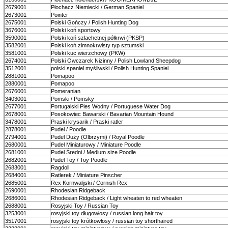
2679001
Płochacz Niemiecki / German Spaniel
2673001
Pointer
2675001
Polski Gończy / Polish Hunting Dog
3676001
Polski koń sportowy
3590001
Polski koń szlachetnej półkrwi (PKSP)
3582001
Polski koń zimnokrwisty typ sztumski
3581001
Polski kuc wierzchowy (PKW)
2674001
Polski Owczarek Nizinny / Polish Lowland Sheepdog
3512001
polski spaniel myśliwski / Polish Hunting Spaniel
2881001
Pomapoo
2880001
Pomapoo
2676001
Pomeranian
3403001
Pomski / Pomsky
2677001
Portugalski Pies Wodny / Portuguese Water Dog
2678001
Posokowiec Bawarski / Bavarian Mountain Hound
3478001
Praski krysarik / Praski ratler
2878001
Pudel / Poodle
2794001
Pudel Duży (Olbrzymi) / Royal Poodle
2680001
Pudel Miniaturowy / Miniature Poodle
2681001
Pudel Średni / Medium size Poodle
2682001
Pudel Toy / Toy Poodle
2683001
Ragdoll
2684001
Ratlerek / Miniature Pinscher
2685001
Rex Kornwalijski / Cornish Rex
2690001
Rhodesian Ridgeback
2686001
Rhodesian Ridgeback / Light wheaten to red wheaten
2688001
Rosyjski Toy / Russian Toy
3253001
rosyjski toy długowłosy / russian long hair toy
3517001
rosyjski toy krótkowłosy / russian toy shorthaired