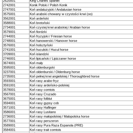
2620001
King Charles Spaniel
2742001
Konik Polski / Polish Konik
2747001
Koń andaluzyjski / Andalusian horse
3575001
Koń arabski chowany w czystości krwi (oo)
3562001
Koń ardeński
3588001
Koń bretoński
2734001
Koń czystej krwi arabskiej / Arabian horse
3579001
Koń fiordzki
2744001
Koń fryzyjski / Friesian horse
2748001
Koń hanowerski / Hanover horse
3576001
Koń holsztyński
2741001
Koń huculski / Hucul horse
3709001
Koń islandzki
2746001
Koń lipicański / Lipizzaner horse
3674001
Koń mały
3595001
Koń oldenburgski
3237001
Koń oldenburski / Oldenburg horse
2735001
Koń pełnej krwi angielskiej / Thoroughbred horse
3593001
Koń rasy arabo-fryz
3591001
Koń rasy ardeńsko-polskiej
3578001
Koń rasy comtois
3567001
Koń rasy Cruzado
3675001
Koń rasy folblut
3594001
Koń rasy gypsy cob
3571001
Koń rasy Haflinger
3586001
Koń rasy Lusitano
2736001
Koń rasy małopolskiej / Malopolska horse
3577001
Koń rasy perszeron
3589001
Koń rasy Pura Raza Espanola (PRE)
3584001
Koń rasy trait comtois