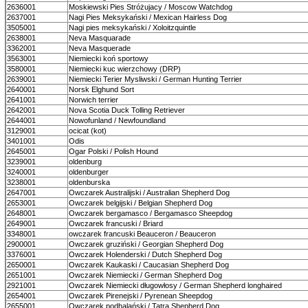
2636001
Moskiewski Pies Stróżujacy / Moscow Watchdog
2637001
Nagi Pies Meksykański / Mexican Hairless Dog
3505001
Nagi pies meksykański / Xoloitzquintle
2638001
Neva Masquarade
3362001
Neva Masquerade
3563001
Niemiecki koń sportowy
3580001
Niemiecki kuc wierzchowy (DRP)
2639001
Niemiecki Terier Mysliwski / German Hunting Terrier
2640001
Norsk Elghund Sort
2641001
Norwich terrier
2642001
Nova Scotia Duck Tolling Retriever
2644001
Nowofunland / Newfoundland
3129001
ocicat (kot)
3401001
Odis
2645001
Ogar Polski / Polish Hound
3239001
oldenburg
3240001
oldenburger
3238001
oldenburska
2647001
Owczarek Australijski / Australian Shepherd Dog
2653001
Owczarek belgijski / Belgian Shepherd Dog
2648001
Owczarek bergamasco / Bergamasco Sheepdog
2649001
Owczarek francuski / Briard
3348001
owczarek francuski Beauceron / Beauceron
2900001
Owczarek gruziński / Georgian Shepherd Dog
3376001
Owczarek Holenderski / Dutch Shepherd Dog
2650001
Owczarek Kaukaski / Caucasian Shepherd Dog
2651001
Owczarek Niemiecki / German Shepherd Dog
2921001
Owczarek Niemiecki długowłosy / German Shepherd longhaired
2654001
Owczarek Pirenejski / Pyrenean Sheepdog
2655001
Owczarek podhalański / Tatra Shepherd Dog