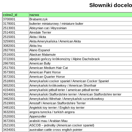
Słowniki doce
cslow2_id
nazwa
3700001
Brabantczyk
3178001
bulterier miniaturowy / miniature bulter
2513001
Abisynian cat / Abyssinian
2514001
Airedale Terrier
2515001
Akita / Akita
3259001
Akita Amerykańska / American Akita
3082001
Akita Inu
2827001
Alano Espanol
2516001
Alaskan Malamute
3722001
alpejski gończy krótkonożny / Alpine Dachsbrack
2867001
American Bully
2517001
American Medium Hair Cat
3573001
American Paint Horse
3572001
American Quarter Horse
2518001
Amerykański cocker spaniel / American Cocker Spaniel
3652001
Amerykański krótkowłosy / American Shorthair
4154001
amerykański pitbull terier / american pitbull terrier
3024001
Amerykański Staffordshire terrier / American Staffordshire terrier
3462001
Amerykański Wirehair / Amerykański szorstkowłosy
2519001
Amstaff / American Staffordshire Terrier
3481001
Angielski toy terrier / English toy terrier
3632001
angora turecka / turkish angora
2520001
Appenzeller
3672001
arabski mau / Arabian Mau
2521001
ASCOB – jednolity (American cocker spaniel)
3434001
australian cattle cross english pointer