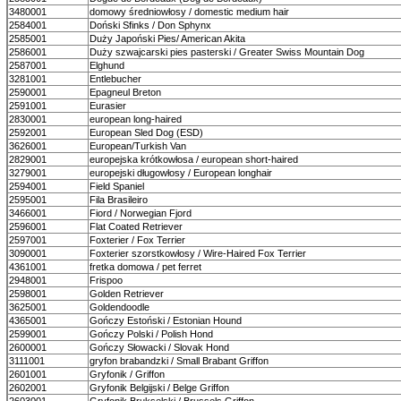
3480001
domowy średniowłosy / domestic medium hair
2584001
Doński Sfinks / Don Sphynx
2585001
Duży Japoński Pies/ American Akita
2586001
Duży szwajcarski pies pasterski / Greater Swiss Mountain Dog
2587001
Elghund
3281001
Entlebucher
2590001
Epagneul Breton
2591001
Eurasier
2830001
european long-haired
2592001
European Sled Dog (ESD)
3626001
European/Turkish Van
2829001
europejska krótkowłosa / european short-haired
3279001
europejski długowłosy / European longhair
2594001
Field Spaniel
2595001
Fila Brasileiro
3466001
Fiord / Norwegian Fjord
2596001
Flat Coated Retriever
2597001
Foxterier / Fox Terrier
3090001
Foxterier szorstkowłosy / Wire-Haired Fox Terrier
4361001
fretka domowa / pet ferret
2948001
Frispoo
2598001
Golden Retriever
3625001
Goldendoodle
4365001
Gończy Estoński / Estonian Hound
2599001
Gończy Polski / Polish Hond
2600001
Gończy Słowacki / Slovak Hond
3111001
gryfon brabandzki / Small Brabant Griffon
2601001
Gryfonik / Griffon
2602001
Gryfonik Belgijski / Belge Griffon