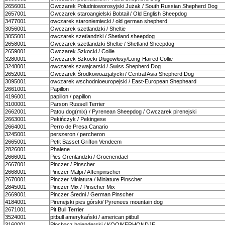
2656001
Owczarek Południoworosyjski Jużak / South Russian Shepherd Dog
2657001
Owczarek staroangielski Bobtail / Old English Sheepdog
3477001
owczarek staroniemiecki / old german shepherd
3056001
Owczarek szetlandzki / Sheltie
3055001
owczarek szetlandzki / Shetland sheepdog
2658001
Owczarek szetlandzki Sheltie / Shetland Sheepdog
2659001
Owczarek Szkocki / Collie
3280001
Owczarek Szkocki Długowłosy/Long-Haired Collie
3248001
owczarek szwajcarski / Swiss Shepherd Dog
2652001
Owczarek Środkowoazjatycki / Central Asia Shepherd Dog
3095001
owczarek wschodnioeuropejski / East-European Shepheard
2661001
Papillon
4196001
papillon / papillon
3100001
Parson Russell Terrier
2662001
Patou dog(mix) / Pyrenean Sheepdog / Owczarek pirenejski
2663001
Pekińczyk / Pekingese
2664001
Perro de Presa Canario
3245001
perszeron / percheron
2665001
Petit Basset Griffon Vendeem
2826001
Phalene
2666001
Pies Grenlandzki / Groenendael
2667001
Pinczer / Pinscher
2668001
Pinczer Małpi / Affenpinscher
2670001
Pinczer Miniatura / Miniature Pinscher
2845001
Pinczer Mix / Pinscher Mix
2669001
Pinczer Średni / German Pinscher
4184001
Pirenejski pies górski/ Pyrenees mountain dog
2671001
Pit Bull Terrier
3524001
pitbull amerykański / american pitbull
3160001
Płochacz holenderski / KOOIKERHONDJE