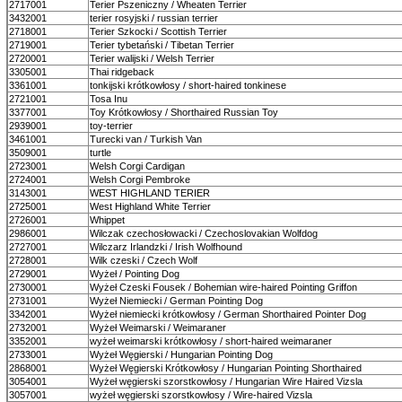
2717001
Terier Pszeniczny / Wheaten Terrier
3432001
terier rosyjski / russian terrier
2718001
Terier Szkocki / Scottish Terrier
2719001
Terier tybetański / Tibetan Terrier
2720001
Terier walijski / Welsh Terrier
3305001
Thai ridgeback
3361001
tonkijski krótkowłosy / short-haired tonkinese
2721001
Tosa Inu
3377001
Toy Krótkowłosy / Shorthaired Russian Toy
2939001
toy-terrier
3461001
Turecki van / Turkish Van
3509001
turtle
2723001
Welsh Corgi Cardigan
2724001
Welsh Corgi Pembroke
3143001
WEST HIGHLAND TERIER
2725001
West Highland White Terrier
2726001
Whippet
2986001
Wilczak czechosłowacki / Czechoslovakian Wolfdog
2727001
Wilczarz Irlandzki / Irish Wolfhound
2728001
Wilk czeski / Czech Wolf
2729001
Wyżeł / Pointing Dog
2730001
Wyżeł Czeski Fousek / Bohemian wire-haired Pointing Griffon
2731001
Wyżeł Niemiecki / German Pointing Dog
3342001
Wyżeł niemiecki krótkowłosy / German Shorthaired Pointer Dog
2732001
Wyżeł Weimarski / Weimaraner
3352001
wyżeł weimarski krótkowłosy / short-haired weimaraner
2733001
Wyżeł Węgierski / Hungarian Pointing Dog
2868001
Wyżeł Węgierski Krótkowłosy / Hungarian Pointing Shorthaired
3054001
Wyżeł węgierski szorstkowłosy / Hungarian Wire Haired Vizsla
3057001
wyżeł węgierski szorstkowłosy / Wire-haired Vizsla