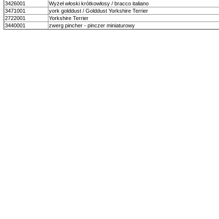
3426001
Wyżeł włoski krótkowłosy / bracco italiano
3471001
york golddust / Golddust Yorkshire Terrier
2722001
Yorkshire Terrier
3440001
zwerg pincher - pinczer miniaturowy