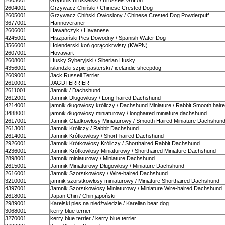
2603001
Gryfonik Brukselski / Brussels Griffon
2604001
Grzywacz Chiński / Chinese Crested Dog
2605001
Grzywacz Chiński Owłosiony / Chinese Crested Dog Powderpuff
3677001
Hannoveraner
2606001
Hawańczyk / Havanese
4245001
Hiszpański Pies Dowodny / Spanish Water Dog
3566001
Holenderski koń gorącokrwisty (KWPN)
2607001
Hovawart
2608001
Husky Syberyjski / Siberian Husky
4356001
islandzki szpic pasterski / icelandic sheepdog
2609001
Jack Russell Terrier
2610001
JAGDTERRIER
2611001
Jamnik / Dachshund
2612001
Jamnik Długowłosy / Long-haired Dachshund
4214001
jamnik długowłosy króliczy / Dachshund Miniature / Rabbit Smooth hair
3488001
jamnik długowłosy miniaturowy / longhaired miniature dachshund
2617001
Jamnik Gładkowłosy Miniaturowy / Smooth Haired Miniature Dachshun
2613001
Jamnik Króliczy / Rabbit Dachshund
2614001
Jamnik Krótkowłosy / Short-haired Dachshund
2926001
Jamnik Krótkowłosy Króliczy / Shorthaired Rabbit Dachshund
4236001
Jamnik Krótkowłosy Miniaturowy / Shorthaired Miniature Dachshund
2898001
Jamnik miniaturowy / Miniature Dachshund
2615001
Jamnik Miniaturowy Długowłosy / Miniature Dachshund
2616001
Jamnik Szorstkowłosy / Wire-haired Dachshund
3210001
jamnik szorstkowłosy miniaturowy / Miniature Shorthaired Dachshund
4397001
Jamnik Szorstkowłosy Miniaturowy / Miniature Wire-haired Dachshund
2618001
Japan Chin / Chin japoński
2989001
Karelski pies na niedźwiedzie / Karelian bear dog
3068001
kerry blue terrier
3270001
kerry blue terrier / kerry blue terrier