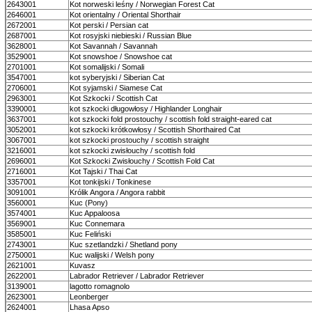
2643001
Kot norweski leśny / Norwegian Forest Cat
2646001
Kot orientalny / Oriental Shorthair
2672001
Kot perski / Persian cat
2687001
Kot rosyjski niebieski / Russian Blue
3628001
Kot Savannah / Savannah
3529001
Kot snowshoe / Snowshoe cat
2701001
Kot somalijski / Somali
3547001
kot syberyjski / Siberian Cat
2706001
Kot syjamski / Siamese Cat
2963001
Kot Szkocki / Scottish Cat
3390001
kot szkocki długowłosy / Highlander Longhair
3637001
kot szkocki fold prostouchy / scottish fold straight-eared cat
3052001
kot szkocki krótkowłosy / Scottish Shorthaired Cat
3067001
kot szkocki prostouchy / scottish straight
3216001
kot szkocki zwisłouchy / scottish fold
2696001
Kot Szkocki Zwisłouchy / Scottish Fold Cat
2716001
Kot Tajski / Thai Cat
3357001
Kot tonkijski / Tonkinese
3091001
Królik Angora / Angora rabbit
3560001
Kuc (Pony)
3574001
Kuc Appaloosa
3569001
Kuc Connemara
3585001
Kuc Feliński
2743001
Kuc szetlandzki / Shetland pony
2750001
Kuc walijski / Welsh pony
2621001
Kuvasz
2622001
Labrador Retriever / Labrador Retriever
3139001
lagotto romagnolo
2623001
Leonberger
2624001
Lhasa Apso