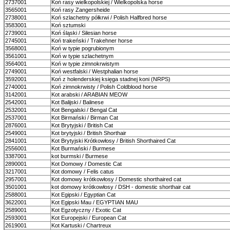
2737001
Koń rasy wielkopolskiej / Wielkopolska horse
3565001
Koń rasy Zangersheide
2738001
Koń szlachetny półkrwi / Polish Halfbred horse
3583001
Koń sztumski
2739001
Koń śląski / Silesian horse
2745001
Koń trakeński / Trakehner horse
3568001
Koń w typie pogrubionym
3561001
Koń w typie szlachetnym
3564001
Koń w typie zimnokrwistym
2749001
Koń westfalski / Westphalian horse
3592001
Koń z holenderskiej księga stadnej koni (NRPS)
2740001
Koń zimnokrwisty / Polish Coldblood horse
3142001
Kot arabski / ARABIAN MEOW
2542001
Kot Balijski / Balinese
2532001
Kot Bengalski / Bengal Cat
2537001
Kot Birmański / Birman Cat
2876001
Kot Brytyjski / British Cat
2549001
Kot brytyjski / British Shorthair
2841001
Kot Brytyjski Krótkowłosy / British Shorthaired Cat
2556001
Kot Burmański / Burmese
3387001
kot burmski / Burmese
2890001
Kot Domowy / Domestic Cat
3217001
Kot domowy / Felis catus
2957001
Kot domowy krótkowłosy / Domestic shorthaired cat
3501001
kot domowy krótkowłosy / DSH - domestic shorthair cat
2588001
Kot Egipski / Egyptian Cat
3622001
Kot Egipski Mau / EGYPTIAN MAU
2589001
Kot Egzotyczny / Exotic Cat
2593001
Kot Europejski / European Cat
2619001
Kot Kartuski / Chartreux