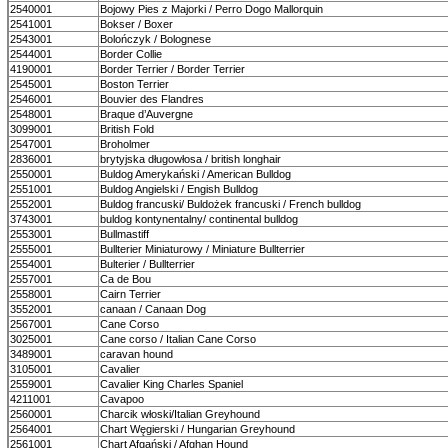
2540001
Bojowy Pies z Majorki / Perro Dogo Mallorquin
2541001
Bokser / Boxer
2543001
Bolończyk / Bolognese
2544001
Border Collie
4190001
Border Terrier / Border Terrier
2545001
Boston Terrier
2546001
Bouvier des Flandres
2548001
Braque d’Auvergne
3099001
British Fold
2547001
Broholmer
2836001
brytyjska długowłosa / british longhair
2550001
Buldog Amerykański / American Bulldog
2551001
Buldog Angielski / Engish Bulldog
2552001
Buldog francuski/ Buldożek francuski / French bulldog
3743001
buldog kontynentalny/ continental bulldog
2553001
Bullmastiff
2555001
Bullterier Miniaturowy / Miniature Bullterrier
2554001
Bulterier / Bullterrier
2557001
Ca de Bou
2558001
Cairn Terrier
3552001
canaan / Canaan Dog
2567001
Cane Corso
3025001
Cane corso / Italian Cane Corso
3489001
caravan hound
3105001
Cavalier
2559001
Cavalier King Charles Spaniel
4211001
Cavapoo
2560001
Charcik włoski/Italian Greyhound
2564001
Chart Węgierski / Hungarian Greyhound
2561001
Chart Afgański / Afghan Hound