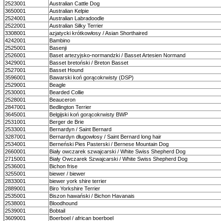
2523001
Australian Cattle Dog
3650001
Australian Kelpie
2524001
Australian Labradoodle
2522001
Australian Silky Terrier
3308001
azjatycki krótkowłosy / Asian Shorthaired
4242001
Bambino
2525001
Basenji
2526001
Baset artezyjsko-normandzki / Basset Artesien Normand
3429001
Basset bretoński / Breton Basset
2527001
Basset Hound
3596001
Bawarski koń gorącokrwisty (DSP)
2529001
Beagle
2530001
Bearded Collie
2528001
Beauceron
2847001
Bedlington Terrier
3645001
Belgijski koń gorącokrwisty BWP
2531001
Berger de Brie
2533001
Bernardyn / Saint Bernard
3287001
Bernardyn długowłosy / Saint Bernard long hair
2534001
Berneński Pies Pasterski / Bernese Mountain Dog
2660001
Biały owczarek szwajcarski / White Swiss Shepherd Dog
2715001
Biały Owczarek Szwajcarski / White Swiss Shepherd Dog
2536001
Bichon frise
3255001
biewer / biewer
2833001
biewer york shire terrier
2889001
Biro Yorkshire Terrier
2535001
Biszon hawański / Bichon Havanais
2538001
Bloodhound
2539001
Bobtail
3609001
Boerboel / african boerboel