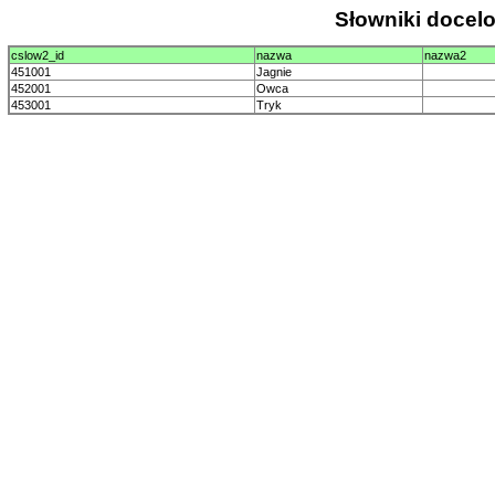
Słowniki doce
cslow2_id
nazwa
nazwa2
451001
Jagnie
452001
Owca
453001
Tryk