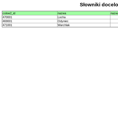
Słowniki doce
cslow2_id
nazwa
nazw
470001
Locha
469001
Odyniec
471001
Warchlak