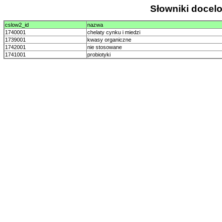
Słowniki doce
cslow2_id
nazwa
1740001
chelaty cynku i miedzi
1739001
kwasy organiczne
1742001
nie stosowane
1741001
probiotyki