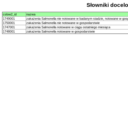
Słowniki doce
cslow2_id
nazwa
1749001
zakażenia Salmonella nie notowane w badanym stadzie, notowane w gos
1750001
zakażenia Salmonella nie notowane w gospodarstwie
1747001
zakażenia Salmonella notowane w ciągu ostatniego miesiąca
1748001
zakażenia Salmonella notowane w gospodarstwie