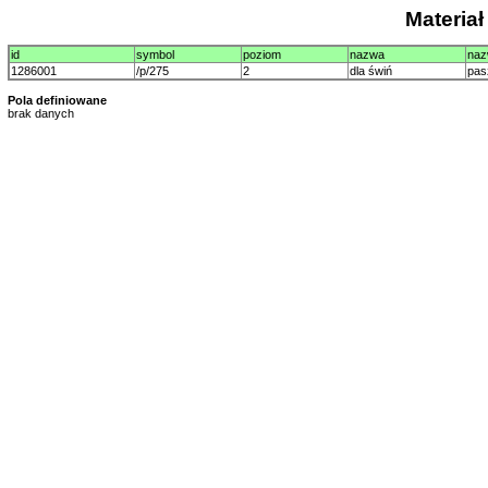
Materia
id
symbol
poziom
nazwa
naz
1286001
/p/275
2
dla świń
pas
Pola definiowane
brak danych