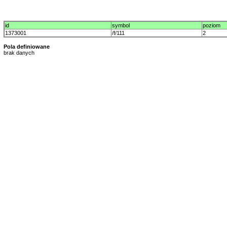
id
symbol
poziom
1373001
/f/111
2
Pola definiowane
brak danych