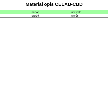
Materiał opis CELAB-CBD
nazwa
nazwa2
sierść
sierść