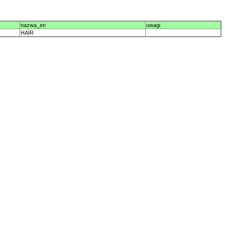
nazwa_en
uwagi
HAIR