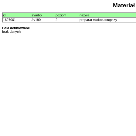
Materia
id
symbol
poziom
nazwa
1627001
/h/190
2
preparat mlekozastępczy
Pola definiowane
brak danych