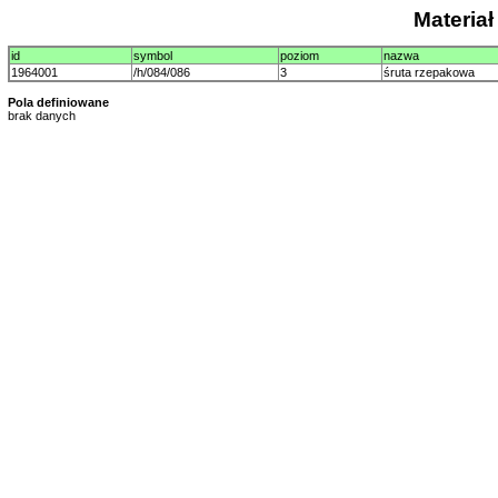
Materia
id
symbol
poziom
nazwa
1964001
/h/084/086
3
śruta rzepakowa
Pola definiowane
brak danych