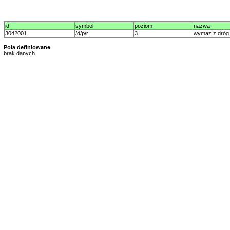
id
symbol
poziom
nazwa
3042001
/d/p/r
3
wymaz z dróg
Pola definiowane
brak danych