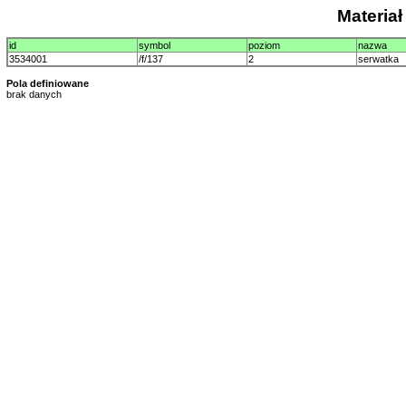
Materia
id
symbol
poziom
nazwa
3534001
/f/137
2
serwatka
Pola definiowane
brak danych