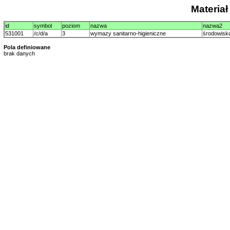
Materia
id
symbol
poziom
nazwa
nazwa2
531001
/c/d/a
3
wymazy sanitarno-higieniczne
środowisko
Pola definiowane
brak danych