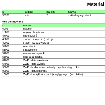
Materia
id
symbol
poziom
nazwa
532001
/c/e
2
zakład wylęgu drobiu
Pola definiowane
id
nazwa
6001
gatunek
18001
objawy chorobowe
47001
użytkowość
48001
stado - hierarchia (rodzaj)
49001
stado - liczba zwierząt
52001
rasa drobiu
53001
szczepienie
54001
nazwa szczepionki
55001
data szczepienia
61001
ZWD - data nałożenia
64001
ZWD - data wylęgu
98001
ZWD - liczba sztuk drobiu lężonych w ciągu roku
99001
ZWD - gatunki drobiu
100001
ZWD - identyfikator partii jaj wylęgowych (lub piskląt)