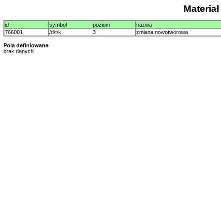
Materia
id
symbol
poziom
nazwa
766001
/d/t/k
3
zmiana nowotworowa
Pola definiowane
brak danych