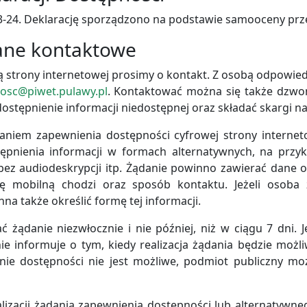
-24.
Deklarację sporządzono na podstawie samooceny prze
dane kontaktowe
strony internetowej prosimy o kontakt. Z osobą odpowie
osc@piwet.pulawy.pl
. Kontaktować można się także dzwo
stępnienie informacji niedostępnej oraz składać skargi n
iem zapewnienia dostępności cyfrowej strony internetowe
pnienia informacji w formach alternatywnych, na przy
ez audiodeskrypcji itp. Żądanie powinno zawierać dane o
ję mobilną chodzi oraz sposób kontaktu. Jeżeli osoba
na także określić formę tej informacji.
 żądanie niezwłocznie i nie później, niż w ciągu 7 dni. J
ie informuje o tym, kiedy realizacja żądania będzie możl
nienie dostępności nie jest możliwe, podmiot publiczny 
zacji żądania zapewnienia dostępności lub alternatywne