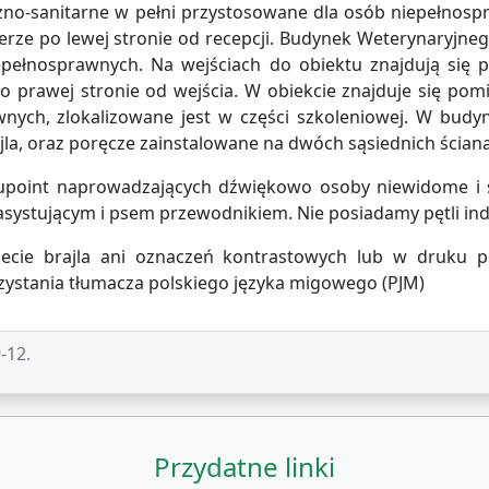
zno-sanitarne w pełni przystosowane dla osób niepełnosp
erze po lewej stronie od recepcji. Budynek Weterynaryjn
epełnosprawnych. Na wejściach do obiektu znajdują się p
o prawej stronie od wejścia. W obiekcie znajduje się pomi
nych, zlokalizowane jest w części szkoleniowej. W budy
jla, oraz poręcze zainstalowane na dwóch sąsiednich ścia
upoint naprowadzających dźwiękowo osoby niewidome i s
systującym i psem przewodnikiem. Nie posiadamy pętli ind
cie brajla ani oznaczeń kontrastowych lub w druku 
zystania tłumacza polskiego języka migowego (PJM)
-12.
Przydatne linki