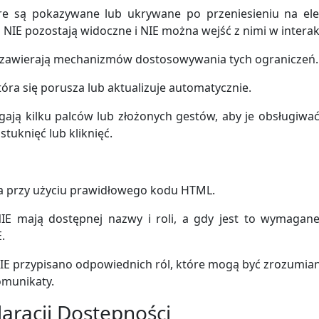
re są pokazywane lub ukrywane po przeniesieniu na ele
u NIE pozostają widoczne i NIE można wejść z nimi w interak
E zawierają mechanizmów dostosowywania tych ograniczeń.
óra się porusza lub aktualizuje automatycznie.
gają kilku palców lub złożonych gestów, aby je obsługiwa
tuknięć lub kliknięć.
a przy użyciu prawidłowego kodu HTML.
IE mają dostępnej nazwy i roli, a gdy jest to wymagan
.
NIE przypisano odpowiednich ról, które mogą być zrozumia
omunikaty.
aracji Dostępności