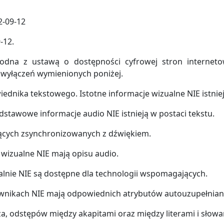
-09-12
-12.
godna z ustawą o dostępności cyfrowej stron interneto
 wyłączeń wymienionych poniżej.
dnika tekstowego. Istotne informacje wizualne NIE istniej
odstawowe informacje audio NIE istnieją w postaci tekstu.
zących zsynchronizowanych z dźwiękiem.
 wizualne NIE mają opisu audio.
alnie NIE są dostępne dla technologii wspomagających.
ownikach NIE mają odpowiednich atrybutów autouzupełnian
, odstępów między akapitami oraz między literami i słowam