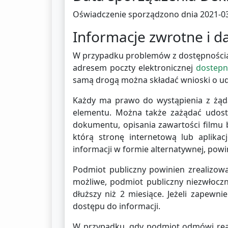
Oświadczenie sporządzono dnia
2021-03
Informacje zwrotne i 
W przypadku problemów z dostępnością 
adresem poczty elektronicznej
dostepn
samą drogą można składać wnioski o udo
Każdy ma prawo do wystąpienia z żądan
elementu. Można także zażądać udostę
dokumentu, opisania zawartości filmu b
którą stronę internetową lub aplikac
informacji w formie alternatywnej, powin
Podmiot publiczny powinien zrealizować
możliwe, podmiot publiczny niezwłoczn
dłuższy niż 2 miesiące. Jeżeli zapew
dostępu do informacji.
W przypadku, gdy podmiot odmówi reali