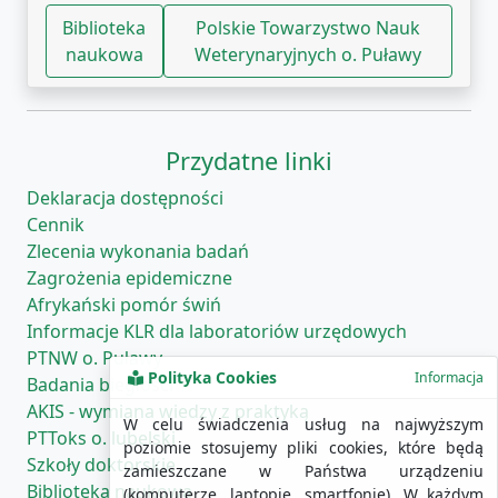
Biblioteka
Polskie Towarzystwo Nauk
naukowa
Weterynaryjnych o. Puławy
Przydatne linki
Deklaracja dostępności
Cennik
Zlecenia wykonania badań
Zagrożenia epidemiczne
Afrykański pomór świń
Informacje KLR dla laboratoriów urzędowych
PTNW o. Puławy
Polityka Cookies
Informacja
Badania biegłości
AKIS - wymiana wiedzy z praktyką
W celu świadczenia usług na najwyższym
PTToks o. lubelski
poziomie stosujemy pliki cookies, które będą
Szkoły doktorskie
zamieszczane w Państwa urządzeniu
Biblioteka naukowa
(komputerze, laptopie, smartfonie). W każdym