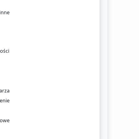
inne
ości
arza
enie
sowe