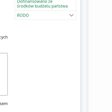
Dofinansowano ze
środków budżetu państwa
RODO
cych
esem