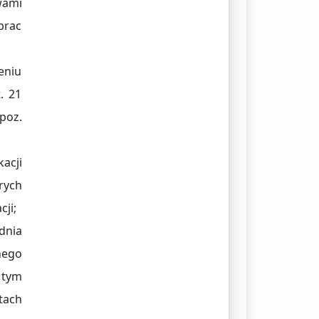
wami
prac
eniu
. 21
poz.
acji
rych
cji;
dnia
nego
 tym
tach