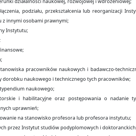
runki działalności naukowej, rozwojowej i wdrożeniowej;
ączenia, podziału, przekształcenia lub reorganizacji Insty
tu z innymi osobami prawnymi;
ny Instytutu;
;
finansowe;
;
a stanowiska pracowników naukowych i badawczo-technicz
y dorobku naukowego i technicznego tych pracowników;
 stypendium naukowego;
rskie i habilitacyjne oraz postępowania o nadanie ty
anych uprawnień;
owanie na stanowisko profesora lub profesora instytutu;
ch przez Instytut studiów podyplomowych i doktoranckich