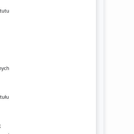
tutu
nych
tułu
;