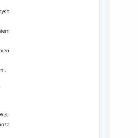
cych
niem
pień
ni.
.
Wet-
poza