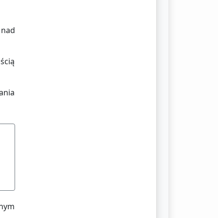
 nad
ością
ania
onym