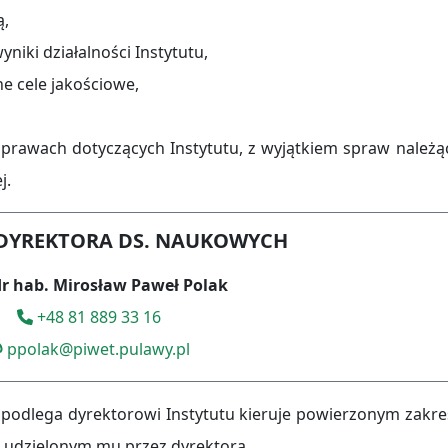
ą,
niki działalności Instytutu,
ne cele jakościowe,
prawach dotyczących Instytutu, z wyjątkiem spraw należą
j.
 DYREKTORA DS. NAUKOWYCH
dr hab. Mirosław Paweł Polak
+48 81 889 33 16
ppolak@piwet.pulawy.pl
 podlega dyrektorowi Instytutu kieruje powierzonym zakr
udzielonym mu przez dyrektora.