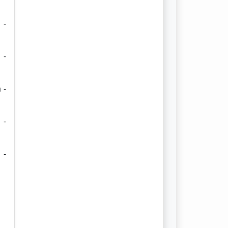
 -
 -
 -
 -
 -