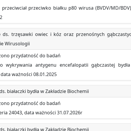
 przeciwciał przeciwko białku p80 wirusa (BVDV/MD/BDV)
12
 ds. trzęsawki owiec i kóz oraz przenośnych gąbczasty
ie Wirusologii
zono przydatność do badań
 wykrywania antygenu encefalopatii gąbczastej bydła
, data ważności 08.01.2025
s. białaczki bydła w Zakładzie Biochemii
zono przydatność do badań
eria 24043, data ważności 31.07.2026r
s. białaczki bydła w Zakładzie Biochemii