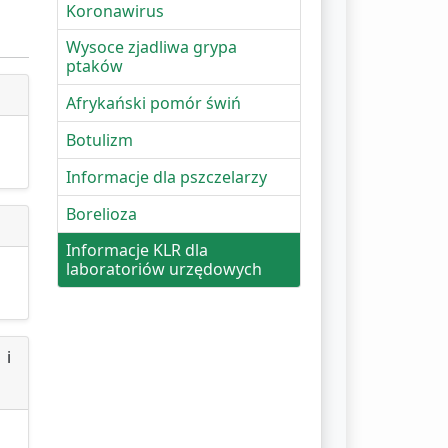
Koronawirus
Wysoce zjadliwa grypa
ptaków
Afrykański pomór świń
Botulizm
Informacje dla pszczelarzy
Borelioza
Informacje KLR dla
laboratoriów urzędowych
 i