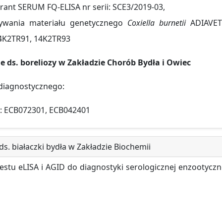
rant SERUM FQ-ELISA nr serii: SCE3/2019-03,
rywania materiału genetycznego
Coxiella burnetii
ADIAVE
14K2TR91, 14K2TR93
 ds. boreliozy w Zakładzie Chorób Bydła i Owiec
diagnostycznego:
ii: ECB072301, ECB042401
s. białaczki bydła w Zakładzie Biochemii
estu eLISA i AGID do diagnostyki serologicznej enzootyczn