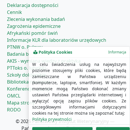
Deklaracja dostępności
Cennik
Zlecenia wykonania badań
Zagrożenia epidemiczne
Afrykański pomór świń
Informacje KLR dla laboratoriów urzędowych
PTNW o. Puławy
Polityka Cookies
Informacja
Badania biegłości
AKIS - wymiana wiedzy z praktyką
W celu świadczenia usług na najwyższym
PTToks o. lubelski
poziomie stosujemy pliki cookies, które będą
Szkoły doktorskie
zamieszczane w Państwa urządzeniu
Biblioteka naukowa
(komputerze, laptopie, smartfonie). W każdym
Konferencje, zjazdy
momencie mogą Państwo dokonać zmiany
ustawień Państwa przeglądarki internetowej i
OMCL
wyłączyć opcję zapisu plików cookies. Ze
Mapa strony
szczegółowymi informacjami dotyczącymi
RODO
cookies na tej stronie można się zapoznać tutaj:
Polityka prywatności
© 2026 Państwowy Instytut Weterynaryjny —
Państwowy Instytut Badawczy ·
Kontakt